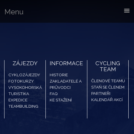
Menu
ZÁJEZDY
INFORMACE
CYCLING
TEAM
CYKLOZÁJEZDY
HISTORIE
ČLENOVÉ TEAMU
FOTOKURZY
ZAKLADATELÉ A
STAŇ SE ČLENEM
VYSOKOHORSKÁ
PRŮVODCI
PARTNEŘI
TURISTIKA
FAQ
KALENDÁŘ AKCÍ
EXPEDICE
KE STAŽENÍ
TEAMBUILDING