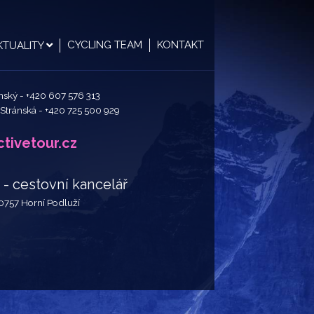
CYCLING TEAM
KONTAKT
KTUALITY
ánský -
+420 607 576 313
 Stránská -
+420 725 500 929
tivetour.cz
 cestovní kancelář
40757 Horní Podluží