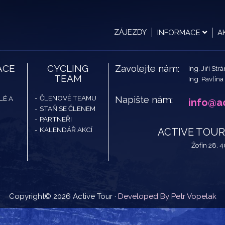
ZÁJEZDY
INFORMACE
A
ACE
CYCLING
Zavolejte nám:
Ing. Jiří Str
TEAM
Ing. Pavlína
ČLENOVÉ TEAMU
Napište nám:
LÉ A
info@ac
STAŇ SE ČLENEM
PARTNEŘI
KALENDÁŘ AKCÍ
ACTIVE TOUR -
Žofín 28, 
Copyright© 2026 Active Tour ·
Developed By Petr Vopelak