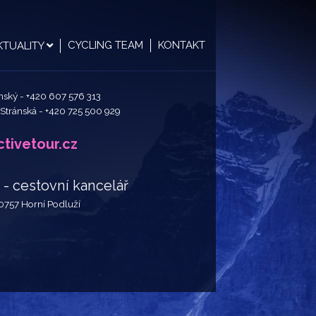
CYCLING TEAM
KONTAKT
KTUALITY
ánský -
+420 607 576 313
 Stránská -
+420 725 500 929
tivetour.cz
 cestovní kancelář
40757 Horní Podluží