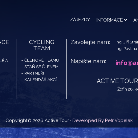
ZÁJEZDY
INFORMACE
A
ACE
CYCLING
Zavolejte nám:
Ing. Jiří Str
TEAM
Ing. Pavlína
ČLENOVÉ TEAMU
Napište nám:
LÉ A
info@ac
STAŇ SE ČLENEM
PARTNEŘI
KALENDÁŘ AKCÍ
ACTIVE TOUR -
Žofín 28, 
Copyright© 2026 Active Tour ·
Developed By Petr Vopelak