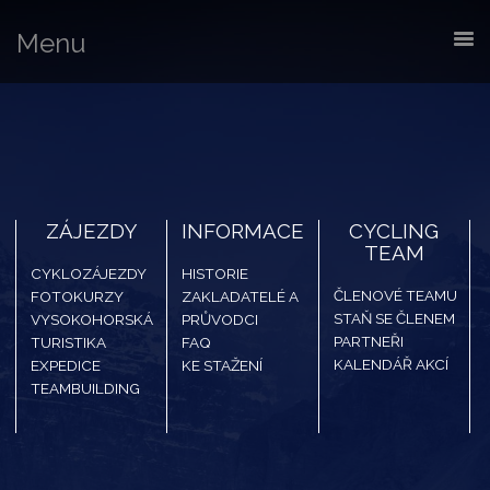
Menu
ZÁJEZDY
INFORMACE
CYCLING
TEAM
CYKLOZÁJEZDY
HISTORIE
ČLENOVÉ TEAMU
FOTOKURZY
ZAKLADATELÉ A
STAŇ SE ČLENEM
VYSOKOHORSKÁ
PRŮVODCI
PARTNEŘI
TURISTIKA
FAQ
KALENDÁŘ AKCÍ
EXPEDICE
KE STAŽENÍ
TEAMBUILDING